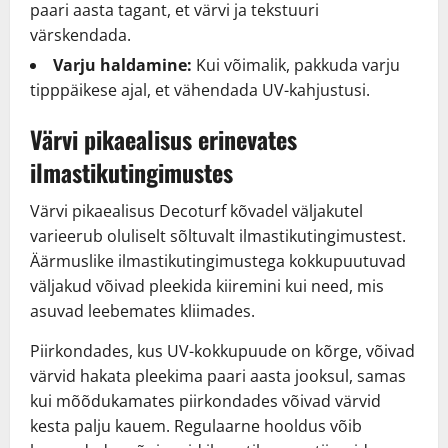
paari aasta tagant, et värvi ja tekstuuri
värskendada.
Varju haldamine:
Kui võimalik, pakkuda varju
tipppäikese ajal, et vähendada UV-kahjustusi.
Värvi pikaealisus erinevates
ilmastikutingimustes
Värvi pikaealisus Decoturf kõvadel väljakutel
varieerub oluliselt sõltuvalt ilmastikutingimustest.
Äärmuslike ilmastikutingimustega kokkupuutuvad
väljakud võivad pleekida kiiremini kui need, mis
asuvad leebemates kliimades.
Piirkondades, kus UV-kokkupuude on kõrge, võivad
värvid hakata pleekima paari aasta jooksul, samas
kui mõõdukamates piirkondades võivad värvid
kesta palju kauem. Regulaarne hooldus võib