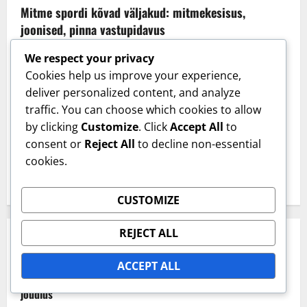
Mitme spordi kõvad väljakud: mitmekesisus,
joonised, pinna vastupidavus
Jaanus Tamm
13/02/2026
0
We respect your privacy
Cookies help us improve your experience,
LINGID
deliver personalized content, and analyze
traffic. You can choose which cookies to allow
by clicking
Customize
. Click
Accept All
to
Blogi arhiiv
consent or
Reject All
to decline non-essential
Võta ühendust
cookies.
Meist
CUSTOMIZE
REJECT ALL
VIIMASED POSTITUSED
ACCEPT ALL
Polüuretaanist kõvad väljakud: pinnatekstuur, värvivalikud,
jõudlus