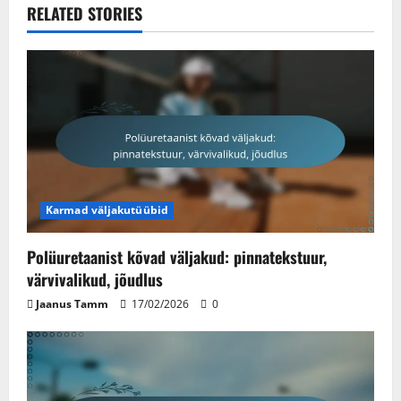
RELATED STORIES
Karmad väljakutüübid
Polüuretaanist kõvad väljakud: pinnatekstuur,
värvivalikud, jõudlus
Jaanus Tamm
17/02/2026
0