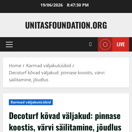
Skip
19/06/2026
8:47:31 PM
to
content
UNITASFOUNDATION.ORG
LIVE
Primary
Menu
Home
Karmad väljakutüübid
Decoturf kõvad väljakud: pinnase koostis, värvi
säilitamine, jõudlus
Karmad väljakutüübid
Decoturf kõvad väljakud: pinnase
koostis, värvi säilitamine, jõudlus