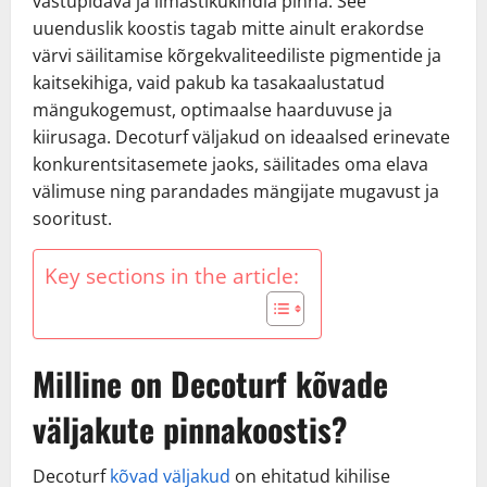
vastupidava ja ilmastikukindla pinna. See
uuenduslik koostis tagab mitte ainult erakordse
värvi säilitamise kõrgekvaliteediliste pigmentide ja
kaitsekihiga, vaid pakub ka tasakaalustatud
mängukogemust, optimaalse haarduvuse ja
kiirusaga. Decoturf väljakud on ideaalsed erinevate
konkurentsitasemete jaoks, säilitades oma elava
välimuse ning parandades mängijate mugavust ja
sooritust.
Key sections in the article:
Milline on Decoturf kõvade
väljakute pinnakoostis?
Decoturf
kõvad väljakud
on ehitatud kihilise