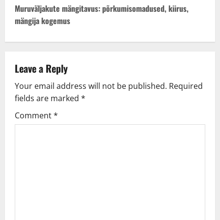
t
Muruväljakute mängitavus: põrkumisomadused, kiirus,
mängija kogemus
n
a
v
Leave a Reply
Your email address will not be published.
Required
i
fields are marked
*
g
Comment
*
a
t
i
o
n