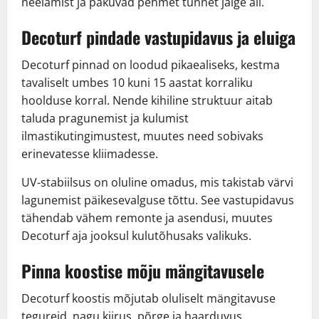
neelamist ja pakuvad pehmet tunnet jalge all.
Decoturf pindade vastupidavus ja eluiga
Decoturf pinnad on loodud pikaealiseks, kestma
tavaliselt umbes 10 kuni 15 aastat korraliku
hoolduse korral. Nende kihiline struktuur aitab
taluda pragunemist ja kulumist
ilmastikutingimustest, muutes need sobivaks
erinevatesse kliimadesse.
UV-stabiilsus on oluline omadus, mis takistab värvi
lagunemist päikesevalguse tõttu. See vastupidavus
tähendab vähem remonte ja asendusi, muutes
Decoturf aja jooksul kulutõhusaks valikuks.
Pinna koostise mõju mängitavusele
Decoturf koostis mõjutab oluliselt mängitavuse
tegureid, nagu kiirus, põrge ja haarduvus.