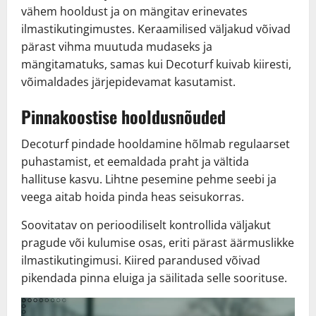
vähem hooldust ja on mängitav erinevates
ilmastikutingimustes. Keraamilised väljakud võivad
pärast vihma muutuda mudaseks ja
mängitamatuks, samas kui Decoturf kuivab kiiresti,
võimaldades järjepidevamat kasutamist.
Pinnakoostise hooldusnõuded
Decoturf pindade hooldamine hõlmab regulaarset
puhastamist, et eemaldada praht ja vältida
hallituse kasvu. Lihtne pesemine pehme seebi ja
veega aitab hoida pinda heas seisukorras.
Soovitatav on perioodiliselt kontrollida väljakut
pragude või kulumise osas, eriti pärast äärmuslikke
ilmastikutingimusi. Kiired parandused võivad
pikendada pinna eluiga ja säilitada selle soorituse.