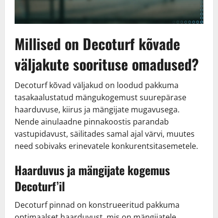
Millised on Decoturf kõvade
väljakute soorituse omadused?
Decoturf kõvad väljakud on loodud pakkuma
tasakaalustatud mängukogemust suurepärase
haarduvuse, kiirus ja mängijate mugavusega.
Nende ainulaadne pinnakoostis parandab
vastupidavust, säilitades samal ajal värvi, muutes
need sobivaks erinevatele konkurentsitasemetele.
Haarduvus ja mängijate kogemus
Decoturf’il
Decoturf pinnad on konstrueeritud pakkuma
optimaalset haarduvust, mis on mängijatele