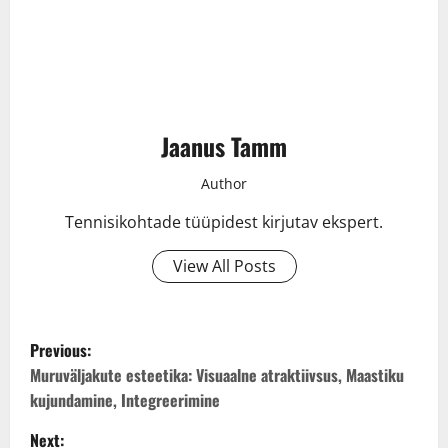
Jaanus Tamm
Author
Tennisikohtade tüüpidest kirjutav ekspert.
View All Posts
P
Previous:
o
Muruväljakute esteetika: Visuaalne atraktiivsus, Maastiku
kujundamine, Integreerimine
s
Next: