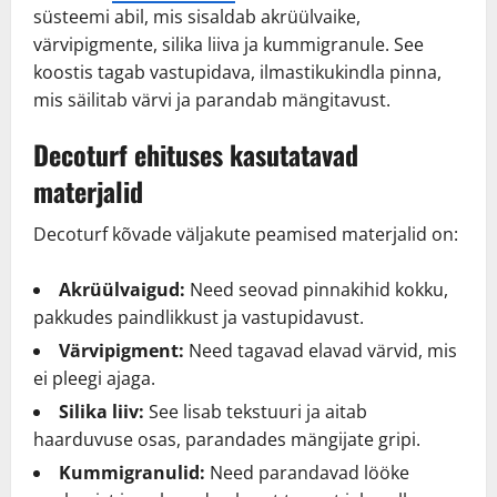
süsteemi abil, mis sisaldab akrüülvaike,
värvipigmente, silika liiva ja kummigranule. See
koostis tagab vastupidava, ilmastikukindla pinna,
mis säilitab värvi ja parandab mängitavust.
Decoturf ehituses kasutatavad
materjalid
Decoturf kõvade väljakute peamised materjalid on:
Akrüülvaigud:
Need seovad pinnakihid kokku,
pakkudes paindlikkust ja vastupidavust.
Värvipigment:
Need tagavad elavad värvid, mis
ei pleegi ajaga.
Silika liiv:
See lisab tekstuuri ja aitab
haarduvuse osas, parandades mängijate gripi.
Kummigranulid:
Need parandavad lööke