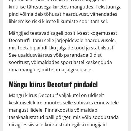
kriitilise tähtsusega kiiretes mängudes. Tekstuuriga
pind võimaldab tõhusat haarduvust, vähendades
libisemise riski kiirete liikumiste sooritamisel.
Mängijad teatavad sageli positiivsest kogemusest
Decoturf’il tänu selle järjepidevale haarduvusele,
mis toetab paindlikku jalgade tööd ja stabiilsust.
See usaldusväärsus võib parandada üldist
sooritust, võimaldades sportlastel keskenduda
oma mängule, mitte oma jalgealusele.
Mängu kiirus Decoturf pindadel
Mängu kiirus Decoturf väljakutel on üldiselt
keskmiselt kiire, muutes selle sobivaks erinevatele
mängustiilidele. Pinnakoostis võimaldab
tasakaalustatud palli põrget, mis võib soodustada
nii agressiivseid kui ka strateegilisi mängijaid.