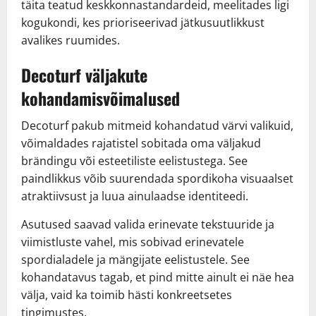
täita teatud keskkonnastandardeid, meelitades ligi
kogukondi, kes prioriseerivad jätkusuutlikkust
avalikes ruumides.
Decoturf väljakute
kohandamisvõimalused
Decoturf pakub mitmeid kohandatud värvi valikuid,
võimaldades rajatistel sobitada oma väljakud
brändingu või esteetiliste eelistustega. See
paindlikkus võib suurendada spordikoha visuaalset
atraktiivsust ja luua ainulaadse identiteedi.
Asutused saavad valida erinevate tekstuuride ja
viimistluste vahel, mis sobivad erinevatele
spordialadele ja mängijate eelistustele. See
kohandatavus tagab, et pind mitte ainult ei näe hea
välja, vaid ka toimib hästi konkreetsetes
tingimustes.