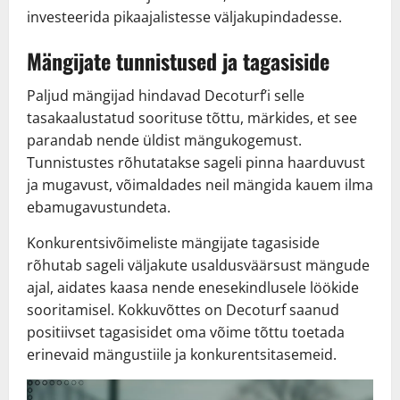
investeerida pikaajalistesse väljakupindadesse.
Mängijate tunnistused ja tagasiside
Paljud mängijad hindavad Decoturf’i selle
tasakaalustatud soorituse tõttu, märkides, et see
parandab nende üldist mängukogemust.
Tunnistustes rõhutatakse sageli pinna haarduvust
ja mugavust, võimaldades neil mängida kauem ilma
ebamugavustundeta.
Konkurentsivõimeliste mängijate tagasiside
rõhutab sageli väljakute usaldusväärsust mängude
ajal, aidates kaasa nende enesekindlusele löökide
sooritamisel. Kokkuvõttes on Decoturf saanud
positiivset tagasisidet oma võime tõttu toetada
erinevaid mängustiile ja konkurentsitasemeid.