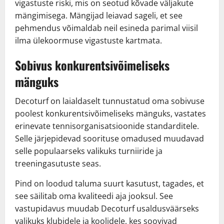
vigastuste riski, mis on seotud kõvade väljakute
mängimisega. Mängijad leiavad sageli, et see
pehmendus võimaldab neil esineda parimal viisil
ilma ülekoormuse vigastuste kartmata.
Sobivus konkurentsivõimeliseks
mänguks
Decoturf on laialdaselt tunnustatud oma sobivuse
poolest konkurentsivõimeliseks mänguks, vastates
erinevate tennisorganisatsioonide standarditele.
Selle järjepidevad soorituse omadused muudavad
selle populaarseks valikuks turniiride ja
treeningasutuste seas.
Pind on loodud taluma suurt kasutust, tagades, et
see säilitab oma kvaliteedi aja jooksul. See
vastupidavus muudab Decoturf usaldusväärseks
valikuks klubidele ja koolidele, kes soovivad