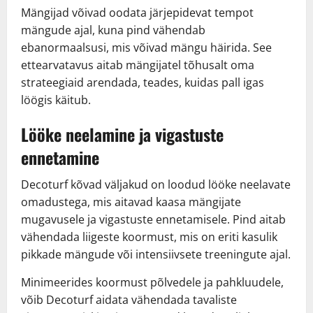
Mängijad võivad oodata järjepidevat tempot
mängude ajal, kuna pind vähendab
ebanormaalsusi, mis võivad mängu häirida. See
ettearvatavus aitab mängijatel tõhusalt oma
strateegiaid arendada, teades, kuidas pall igas
löögis käitub.
Lööke neelamine ja vigastuste
ennetamine
Decoturf kõvad väljakud on loodud lööke neelavate
omadustega, mis aitavad kaasa mängijate
mugavusele ja vigastuste ennetamisele. Pind aitab
vähendada liigeste koormust, mis on eriti kasulik
pikkade mängude või intensiivsete treeningute ajal.
Minimeerides koormust põlvedele ja pahkluudele,
võib Decoturf aidata vähendada tavaliste