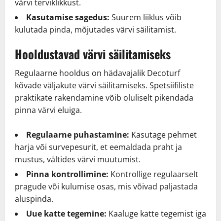
värvi terviklikkust.
Kasutamise sagedus:
Suurem liiklus võib
kulutada pinda, mõjutades värvi säilitamist.
Hooldustavad värvi säilitamiseks
Regulaarne hooldus on hädavajalik Decoturf
kõvade väljakute värvi säilitamiseks. Spetsiifiliste
praktikate rakendamine võib oluliselt pikendada
pinna värvi eluiga.
Regulaarne puhastamine:
Kasutage pehmet
harja või survepesurit, et eemaldada praht ja
mustus, vältides värvi muutumist.
Pinna kontrollimine:
Kontrollige regulaarselt
pragude või kulumise osas, mis võivad paljastada
aluspinda.
Uue katte tegemine:
Kaaluge katte tegemist iga