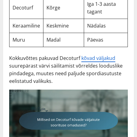
Iga 1-3 aasta
Decoturf
Kõrge
tagant
Keraamiline
Keskmine
Nädalas
Muru
Madal
Päevas
Kokkuvõttes pakuvad Decoturf
kõvad väljakud
suurepärast värvi säilitamist võrreldes looduslike
pindadega, muutes need paljude spordiasutuste
eelistatud valikuks.