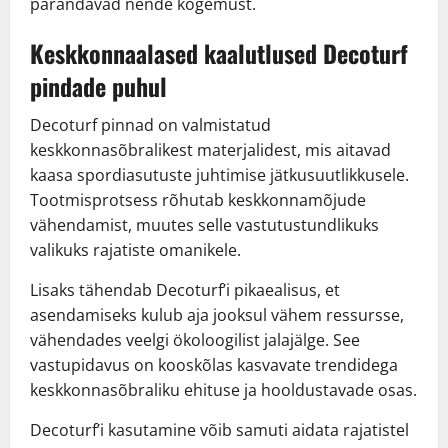
parandavad nende kogemust.
Keskkonnaalased kaalutlused Decoturf
pindade puhul
Decoturf pinnad on valmistatud
keskkonnasõbralikest materjalidest, mis aitavad
kaasa spordiasutuste juhtimise jätkusuutlikkusele.
Tootmisprotsess rõhutab keskkonnamõjude
vähendamist, muutes selle vastutustundlikuks
valikuks rajatiste omanikele.
Lisaks tähendab Decoturf’i pikaealisus, et
asendamiseks kulub aja jooksul vähem ressursse,
vähendades veelgi ökoloogilist jalajälge. See
vastupidavus on kooskõlas kasvavate trendidega
keskkonnasõbraliku ehituse ja hooldustavade osas.
Decoturf’i kasutamine võib samuti aidata rajatistel