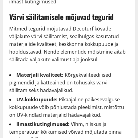
ilmastikutingimused.
Värvi säilitamisele mõjuvad tegurid
Mitmed tegurid mõjutavad Decoturf kõvade
väljakute värvi säilitamist, sealhulgas kasutatud
materjalide kvaliteet, keskkonna kokkupuude ja
hooldustavad. Nende elementide mõistmine aitab
säilitada väljakute välimust aja jooksul.
Materjali kvaliteet:
Kõrgekvaliteedilised
pigmendid ja katteained on tõhusaks värvi
säilitamiseks hädavajalikud.
UV-kokkupuude:
Pikaajaline päikesevalguse
kokkupuude võib põhjustada pleekimist, mistõttu
on UV-kindlad materjalid hädavajalikud.
Ilmastikutingimused:
Vihm, niiskus ja
temperatuurikõikumised võivad mõjutada pinna