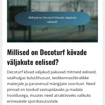
Millised on Decoturf kõvade
väljakute eelised?
Decoturf kõvad väljakud pakuvad mitmeid eeliseid,
sealhulgas kulutõhusust, keskkonnasõbralikke
materjale ja paranenud mängijate sooritust. Need
pinnad on loodud vastupidavaks ja madala
hooldusega, muutes need atraktiivseks valikuks
erinevatele spordiasutustele.