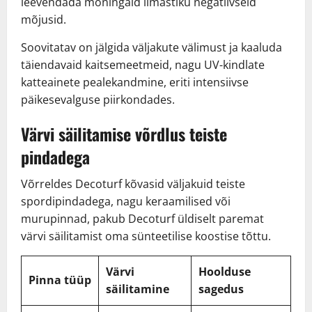
leevendada mõningaid ilmastiku negatiivseid
mõjusid.
Soovitatav on jälgida väljakute välimust ja kaaluda
täiendavaid kaitsemeetmeid, nagu UV-kindlate
katteainete pealekandmine, eriti intensiivse
päikesevalguse piirkondades.
Värvi säilitamise võrdlus teiste
pindadega
Võrreldes Decoturf kõvasid väljakuid teiste
spordipindadega, nagu keraamilised või
murupinnad, pakub Decoturf üldiselt paremat
värvi säilitamist oma sünteetilise koostise tõttu.
Värvi
Hoolduse
Pinna tüüp
säilitamine
sagedus