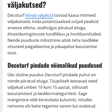
väljakutsed?
Decoturf
kõvad väljakud
toovad kaasa mitmeid
väljakutseid, mida potentsiaalsed ostjad peaksid
arvesse võtma, sealhulgas piiratud eluiga,
ilmastikutingimuste tundlikkus ja hooldusnõuded.
Nende puuduste mõistmine aitab teha teadlikke
otsuseid paigaldamise ja pikaajalise kasutamise
osas.
Decoturf pindade võimalikud puudused
Üks oluline puudus Decoturf pindade puhul on
nende piiratud eluiga. Tüüpiliselt kestavad need
väljakud umbes 10 kuni 15 aastat, sõltuvalt
kasutamisest ja keskkonnateguritest. Sage
mängimine võib kiirendada kulumist, nõudes
remonte või katte tegemist varem kui oodatud.