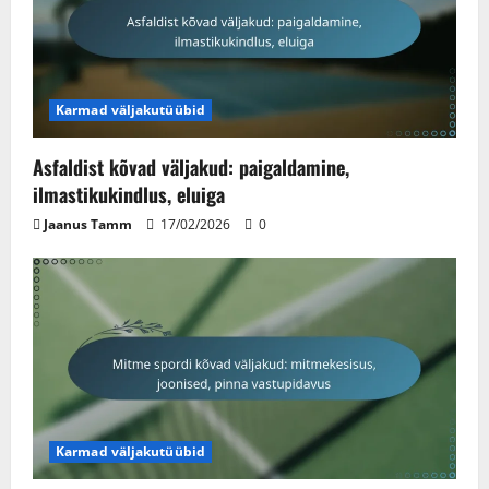
Karmad väljakutüübid
Asfaldist kõvad väljakud: paigaldamine,
ilmastikukindlus, eluiga
Jaanus Tamm
17/02/2026
0
Karmad väljakutüübid