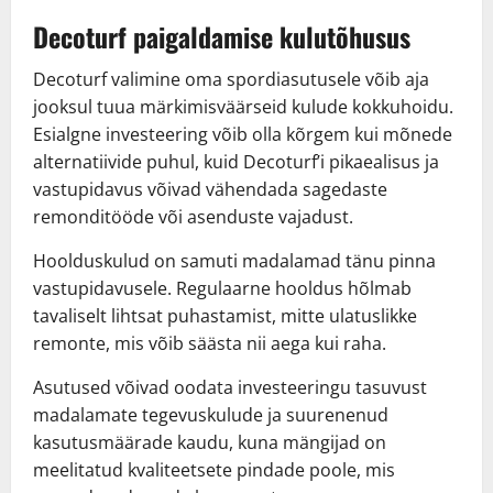
Decoturf paigaldamise kulutõhusus
Decoturf valimine oma spordiasutusele võib aja
jooksul tuua märkimisväärseid kulude kokkuhoidu.
Esialgne investeering võib olla kõrgem kui mõnede
alternatiivide puhul, kuid Decoturf’i pikaealisus ja
vastupidavus võivad vähendada sagedaste
remonditööde või asenduste vajadust.
Hoolduskulud on samuti madalamad tänu pinna
vastupidavusele. Regulaarne hooldus hõlmab
tavaliselt lihtsat puhastamist, mitte ulatuslikke
remonte, mis võib säästa nii aega kui raha.
Asutused võivad oodata investeeringu tasuvust
madalamate tegevuskulude ja suurenenud
kasutusmäärade kaudu, kuna mängijad on
meelitatud kvaliteetsete pindade poole, mis