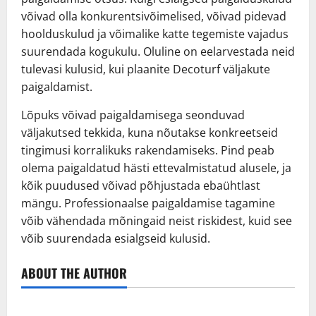
võivad olla konkurentsivõimelised, võivad pidevad
hoolduskulud ja võimalike katte tegemiste vajadus
suurendada kogukulu. Oluline on eelarvestada neid
tulevasi kulusid, kui plaanite Decoturf väljakute
paigaldamist.
Lõpuks võivad paigaldamisega seonduvad
väljakutsed tekkida, kuna nõutakse konkreetseid
tingimusi korralikuks rakendamiseks. Pind peab
olema paigaldatud hästi ettevalmistatud alusele, ja
kõik puudused võivad põhjustada ebaühtlast
mängu. Professionaalse paigaldamise tagamine
võib vähendada mõningaid neist riskidest, kuid see
võib suurendada esialgseid kulusid.
ABOUT THE AUTHOR