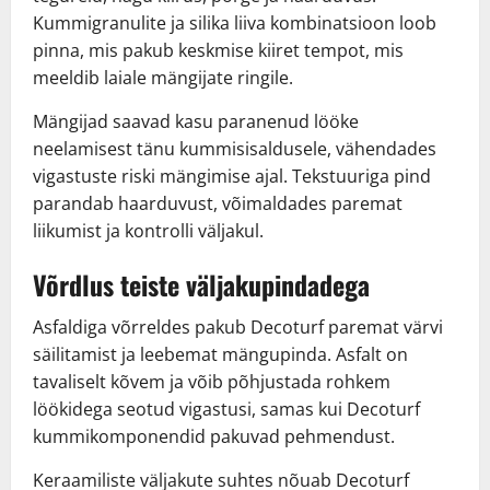
Kummigranulite ja silika liiva kombinatsioon loob
pinna, mis pakub keskmise kiiret tempot, mis
meeldib laiale mängijate ringile.
Mängijad saavad kasu paranenud lööke
neelamisest tänu kummisisaldusele, vähendades
vigastuste riski mängimise ajal. Tekstuuriga pind
parandab haarduvust, võimaldades paremat
liikumist ja kontrolli väljakul.
Võrdlus teiste väljakupindadega
Asfaldiga võrreldes pakub Decoturf paremat värvi
säilitamist ja leebemat mängupinda. Asfalt on
tavaliselt kõvem ja võib põhjustada rohkem
löökidega seotud vigastusi, samas kui Decoturf
kummikomponendid pakuvad pehmendust.
Keraamiliste väljakute suhtes nõuab Decoturf