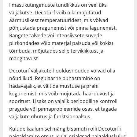
Ilmastikutingimuste tundlikkus on veel üks
väljakutse. Decoturf võib olla mõjutatud
äärmuslikest temperatuuridest, mis võivad
põhjustada pragunemist või pinna lagunemist.
Rangete talvede või intensiivsete suvede
piirkondades võib materjal paisuda või kokku
tõmbuda, mõjutades selle terviklikkust ja
mängitavust.
Decoturf väljakute hooldusnõuded võivad olla
nõudlikud. Regulaarne puhastamine on
hädavajalik, et vältida mustuse ja prahi
kogunemist, mis võib mõjutada haarduvust ja
sooritust. Lisaks on vajalik perioodiline kontroll
pragude või pinnaprobleemide osas, et tagada
väljakute ohutus ja funktsionaalsus.
Kulude kaalumisel mängib samuti rolli Decoturf’i
paigaldamise otsus. Kuigi esialgsed paigalduskulud