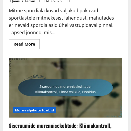
Jaanus Tamm
13/02/2026
0
Mitme spordiala kõvad väljakud pakuvad
sportlastele mitmekesist lahendust, mahutades
erinevaid spordialasid ühel vastupidaval pinnal.
Täpsed jooned, mis...
Read
Read More
more
about
Mitme
spordi
kõvad
väljakud:
mitmekesisus,
joonised,
pinna
vastupidavus
Muruväljakute tüübid
Siseruumide murennisekohtade: Kliimakontroll,