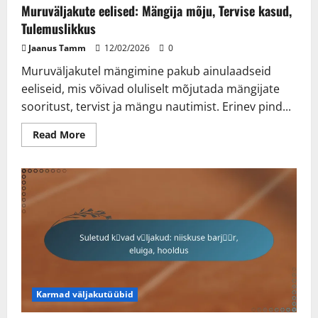
Muruväljakute eelised: Mängija mõju, Tervise kasud,
Tulemuslikkus
Jaanus Tamm
12/02/2026
0
Muruväljakutel mängimine pakub ainulaadseid
eeliseid, mis võivad oluliselt mõjutada mängijate
sooritust, tervist ja mängu nautimist. Erinev pind...
Read
Read More
more
about
Muruväljakute
eelised:
Mängija
mõju,
Tervise
kasud,
Tulemuslikkus
Karmad väljakutüübid