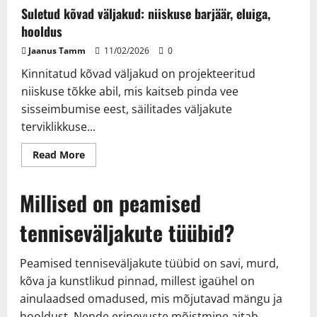
Suletud kõvad väljakud: niiskuse barjäär, eluiga,
hooldus
Jaanus Tamm
11/02/2026
0
Kinnitatud kõvad väljakud on projekteeritud
niiskuse tõkke abil, mis kaitseb pinda vee
sisseimbumise eest, säilitades väljakute
terviklikkuse...
Read
Read More
more
about
Suletud
Millised on peamised
kõvad
väljakud:
niiskuse
tenniseväljakute tüübid?
barjäär,
eluiga,
hooldus
Peamised tenniseväljakute tüübid on savi, murd,
kõva ja kunstlikud pinnad, millest igaühel on
ainulaadsed omadused, mis mõjutavad mängu ja
hooldust. Nende erinevuste mõistmine aitab