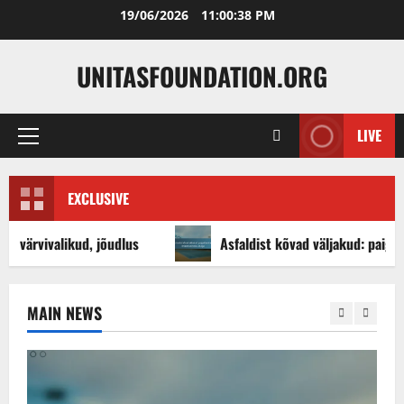
Skip
19/06/2026
11:00:40 PM
to
content
UNITASFOUNDATION.ORG
LIVE
Primary
Menu
EXCLUSIVE
kud, jõudlus
Asfaldist kõvad väljakud: paigaldamine, ilma
MAIN NEWS