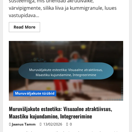
süsteemiga, mis ühendab akrüülvaike,
värvipigmente, silika liiva ja kummigranule, luues
vastupidava...
Read
Read More
more
about
Decoturf
kõvad
väljakud:
pinnase
koostis,
värvi
säilitamine,
jõudlus
Muruväljakute tüübid
Muruväljakute esteetika: Visuaalne atraktiivsus,
Maastiku kujundamine, Integreerimine
Jaanus Tamm
13/02/2026
0