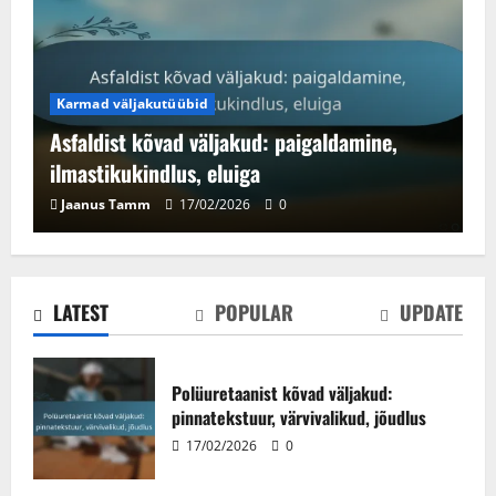
Karmad väljakutüübid
Asfaldist kõvad väljakud: paigaldamine,
ilmastikukindlus, eluiga
Asfaldist kõvad väljakud: paigaldamine,
Jaanus Tamm
17/02/2026
0
ilmastikukindlus, eluiga
17/02/2026
0
2
LATEST
POPULAR
UPDATE
Muruväljakute mängitavus:
põrkumisomadused, kiirus, mängija
kogemus
Polüuretaanist kõvad väljakud:
pinnatekstuur, värvivalikud, jõudlus
17/02/2026
0
3
17/02/2026
0
Decoturf kõvad väljakud: pinnase