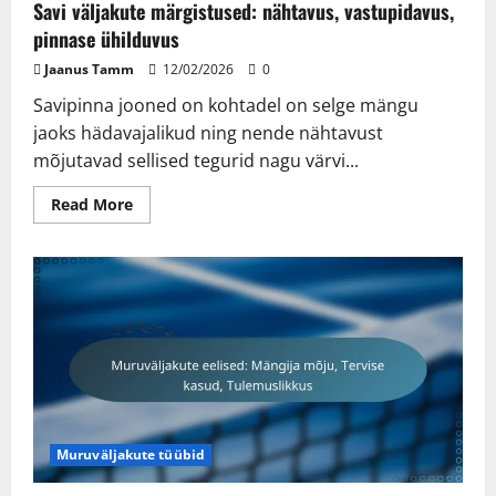
Savi väljakute märgistused: nähtavus, vastupidavus,
pinnase ühilduvus
Jaanus Tamm
12/02/2026
0
Savipinna jooned on kohtadel on selge mängu
jaoks hädavajalikud ning nende nähtavust
mõjutavad sellised tegurid nagu värvi...
Read
Read More
more
about
Savi
väljakute
märgistused:
nähtavus,
vastupidavus,
pinnase
ühilduvus
Muruväljakute tüübid