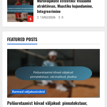
Polüuretaanist kõvad väljakud:
pinnatekstuur, värvivalikud, jõudlus
17/02/2026
0
1
Asfaldist kõvad väljakud: paigaldamine,
FEATURED POSTS
ilmastikukindlus, eluiga
17/02/2026
0
2
Muruväljakute mängitavus:
põrkumisomadused, kiirus, mängija
kogemus
17/02/2026
0
3
Karmad väljakutüübid
Decoturf kõvad väljakud: pinnase
koostis, värvi säilitamine, jõudlus
Polüuretaanist kõvad väljakud: pinnatekstuur,