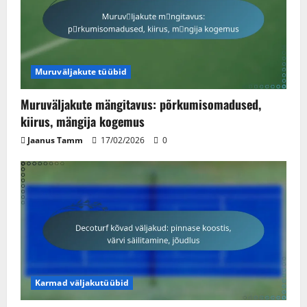
Muruväljakute tüübid
Muruväljakute mängitavus: põrkumisomadused,
kiirus, mängija kogemus
Jaanus Tamm
17/02/2026
0
Karmad väljakutüübid