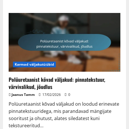
Karmad väljakutüübid
Polüuretaanist kõvad väljakud: pinnatekstuur,
värvivalikud, jõudlus
Jaanus Tamm
17/02/2026
0
Polüuretaanist kõvad väljakud on loodud erinevate
pinnatekstuuridega, mis parandavad mängijate
sooritust ja ohutust, alates siledatest kuni
tekstureeritud...