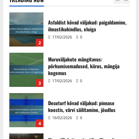
2
Muruväljakute mängitavus:
põrkumisomadused, kiirus, mängija
kogemus
17/02/2026
0
3
Decoturf kõvad väljakud: pinnase
koostis, värvi säilitamine, jõudlus
16/02/2026
0
4
Muruväljakute esteetika: Visuaalne
atraktiivsus, Maastiku kujundamine,
Integreerimine
13/02/2026
0
5