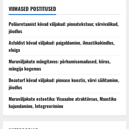
VIIMASED POSTITUSED
Polüuretaanist kõvad väljakud: pinnatekstuur, värvivalikud,
jõudlus
Asfaldist kõvad väljakud: paigaldamine, ilmastikukindlus,
eluiga
Muruväljakute mängitavus: põrkumisomadused, kiirus,
mängija kogemus
Decoturf kõvad väljakud: pinnase koostis, värvi säilitamine,
jõudlus
Muruväljakute esteetika: Visuaalne atraktiivsus, Maastiku
kujundamine, Integreerimine