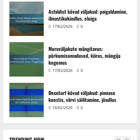
koostis, värvi säilitamine, jõudlus
Asfaldist kõvad väljakud: paigaldamine,
16/02/2026
0
ilmastikukindlus, eluiga
4
17/02/2026
0
Muruväljakute esteetika: Visuaalne
atraktiivsus, Maastiku kujundamine,
Muruväljakute mängitavus:
Integreerimine
põrkumisomadused, kiirus, mängija
13/02/2026
0
5
kogemus
17/02/2026
0
Polüuretaanist kõvad väljakud:
pinnatekstuur, värvivalikud, jõudlus
Decoturf kõvad väljakud: pinnase
17/02/2026
0
koostis, värvi säilitamine, jõudlus
1
16/02/2026
0
Asfaldist kõvad väljakud: paigaldamine,
ilmastikukindlus, eluiga
17/02/2026
0
TRENDING NOW