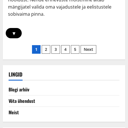
mängijatel valida oma vajadustele ja eelistustele
sobivaima pinna.
▾
Posts
1
2
3
4
5
Next
pagination
LINGID
Blogi arhiiv
Võta ühendust
Meist