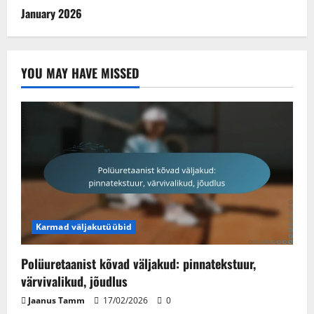
January 2026
YOU MAY HAVE MISSED
Karmad väljakutüübid
Polüuretaanist kõvad väljakud: pinnatekstuur,
värvivalikud, jõudlus
Jaanus Tamm
17/02/2026
0