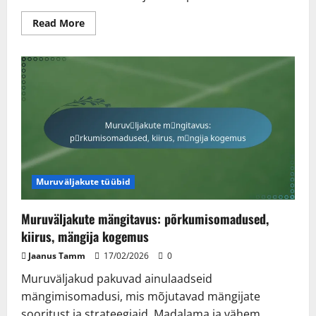
Read
Read More
more
about
Asfaldist
kõvad
väljakud:
paigaldamine,
ilmastikukindlus,
eluiga
Muruväljakute tüübid
Muruväljakute mängitavus: põrkumisomadused,
kiirus, mängija kogemus
Jaanus Tamm
17/02/2026
0
Muruväljakud pakuvad ainulaadseid
mängimisomadusi, mis mõjutavad mängijate
sooritust ja strateegiaid. Madalama ja vähem