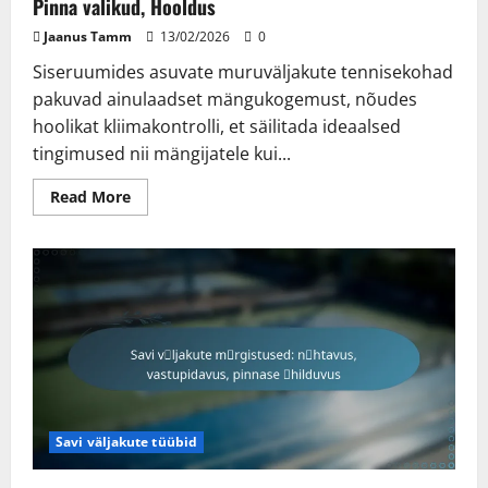
Pinna valikud, Hooldus
Jaanus Tamm
13/02/2026
0
Siseruumides asuvate muruväljakute tennisekohad
pakuvad ainulaadset mängukogemust, nõudes
hoolikat kliimakontrolli, et säilitada ideaalsed
tingimused nii mängijatele kui...
Read
Read More
more
about
Siseruumide
murennisekohtade:
Kliimakontroll,
Pinna
valikud,
Hooldus
Savi väljakute tüübid