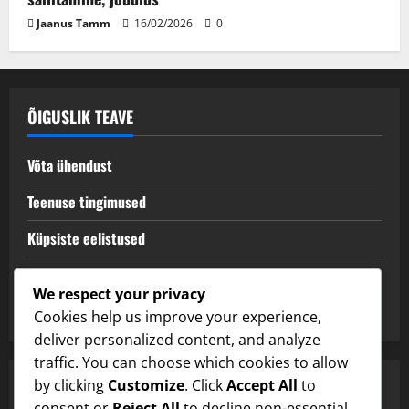
Jaanus Tamm
16/02/2026
0
ÕIGUSLIK TEAVE
Võta ühendust
Teenuse tingimused
Küpsiste eelistused
Meist
We respect your privacy
Privaatsuspoliitika
Cookies help us improve your experience,
deliver personalized content, and analyze
traffic. You can choose which cookies to allow
by clicking
Customize
. Click
Accept All
to
OTSI
consent or
Reject All
to decline non-essential