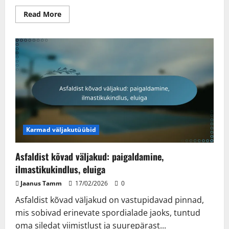
Read
Read More
more
about
Polüuretaanist
kõvad
väljakud:
pinnatekstuur,
värvivalikud,
jõudlus
Karmad väljakutüübid
Asfaldist kõvad väljakud: paigaldamine,
ilmastikukindlus, eluiga
Jaanus Tamm
17/02/2026
0
Asfaldist kõvad väljakud on vastupidavad pinnad,
mis sobivad erinevate spordialade jaoks, tuntud
oma siledat viimistlust ja suurepärast...