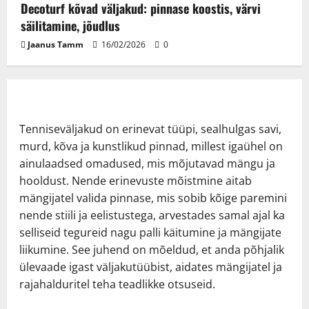
Decoturf kõvad väljakud: pinnase koostis, värvi
säilitamine, jõudlus
Jaanus Tamm
16/02/2026
0
Tenniseväljakud on erinevat tüüpi, sealhulgas savi,
murd, kõva ja kunstlikud pinnad, millest igaühel on
ainulaadsed omadused, mis mõjutavad mängu ja
hooldust. Nende erinevuste mõistmine aitab
mängijatel valida pinnase, mis sobib kõige paremini
nende stiili ja eelistustega, arvestades samal ajal ka
selliseid tegureid nagu palli käitumine ja mängijate
liikumine. See juhend on mõeldud, et anda põhjalik
ülevaade igast väljakutüübist, aidates mängijatel ja
rajahalduritel teha teadlikke otsuseid.