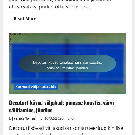
ettearvatava põrke tõttu võrreldes...
Read
Read More
more
about
Muruväljakute
mängitavus:
põrkumisomadused,
kiirus,
mängija
kogemus
Karmad väljakutüübid
Decoturf kõvad väljakud: pinnase koostis, värvi
säilitamine, jõudlus
Jaanus Tamm
16/02/2026
0
Decoturf kõvad väljakud on konstrueeritud kihilise