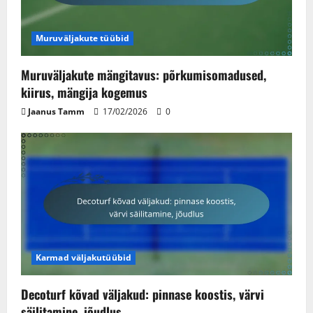
Muruväljakute tüübid
Muruväljakute mängitavus: põrkumisomadused,
kiirus, mängija kogemus
Jaanus Tamm
17/02/2026
0
Karmad väljakutüübid
Decoturf kõvad väljakud: pinnase koostis, värvi
säilitamine, jõudlus