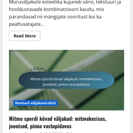
Muruväljakute esteetika kujuneb värvi, tekstuuri ja
hooldustavade kombinatsiooni kaudu, mis
parandavad nii mängijate sooritust kui ka
pealtvaatajate...
Read
Read More
more
about
Muruväljakute
esteetika:
Visuaalne
atraktiivsus,
Maastiku
kujundamine,
Integreerimine
Karmad väljakutüübid
Mitme spordi kõvad väljakud: mitmekesisus,
joonised, pinna vastupidavus