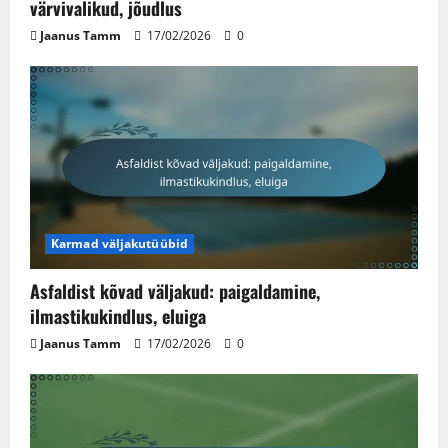
16/02/2026
0
värvivalikud, jõudlus
4
Jaanus Tamm
17/02/2026
0
Muruväljakute esteetika: Visuaalne
atraktiivsus, Maastiku kujundamine,
Integreerimine
13/02/2026
0
5
Karmad väljakutüübid
Asfaldist kõvad väljakud: paigaldamine,
ilmastikukindlus, eluiga
Jaanus Tamm
17/02/2026
0