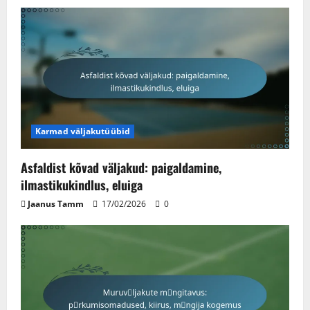
Karmad väljakutüübid
Asfaldist kõvad väljakud: paigaldamine,
ilmastikukindlus, eluiga
Jaanus Tamm
17/02/2026
0