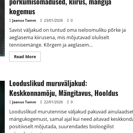
põrkumisomadused, kiirus, mängija
kogemus
Jaanus Tamm
23/01/2026
0
Savist väljakud on tuntud oma iseloomuliku põrke ja
aeglasema kiirusena, mis mõjutavad oluliselt
tennisemänge. Kõrgem ja aeglasem...
Read
Read More
more
about
Savi
väljakute
mängitavus:
Looduslikud muruväljakud:
põrkumisomadused,
kiirus,
mängija
Keskkonnamõju, Mängitavus, Hooldus
kogemus
Jaanus Tamm
22/01/2026
0
Looduslikud murutennise väljakud pakuvad ainulaadse
mängukogemust, samal ajal kui need aitavad keskkond
positiivselt mõjutada, suurendades bioloogilist