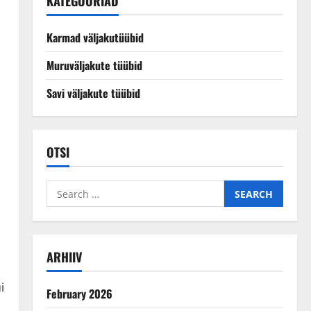
KATEGOORIAD
Karmad väljakutüübid
Muruväljakute tüübid
Savi väljakute tüübid
OTSI
Search
for:
ARHIIV
i
February 2026