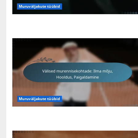
Muruväljakute tüübid
Muruväljakute tüübid