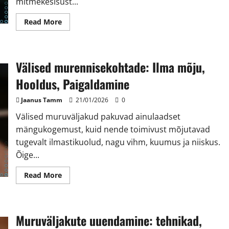
mitmekesisust...
Read
Read More
more
about
Looduslikud
muruväljakud:
Keskkonnamõju,
Välised murennisekohtade: Ilma mõju,
Mängitavus,
Hooldus
Hooldus, Paigaldamine
Jaanus Tamm
21/01/2026
0
Välised muruväljakud pakuvad ainulaadset
mängukogemust, kuid nende toimivust mõjutavad
tugevalt ilmastikuolud, nagu vihm, kuumus ja niiskus.
Õige...
Read
Read More
more
about
Välised
murennisekohtade:
Ilma
Muruväljakute uuendamine: tehnikad,
mõju,
Hooldus,