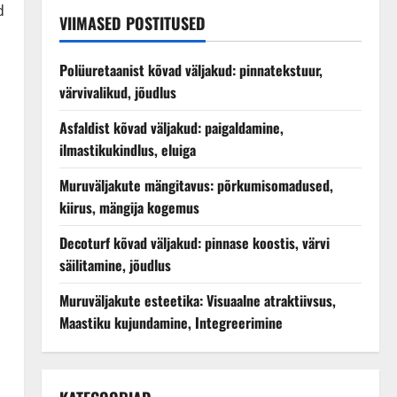
d
VIIMASED POSTITUSED
Polüuretaanist kõvad väljakud: pinnatekstuur,
värvivalikud, jõudlus
Asfaldist kõvad väljakud: paigaldamine,
ilmastikukindlus, eluiga
Muruväljakute mängitavus: põrkumisomadused,
kiirus, mängija kogemus
Decoturf kõvad väljakud: pinnase koostis, värvi
säilitamine, jõudlus
Muruväljakute esteetika: Visuaalne atraktiivsus,
Maastiku kujundamine, Integreerimine