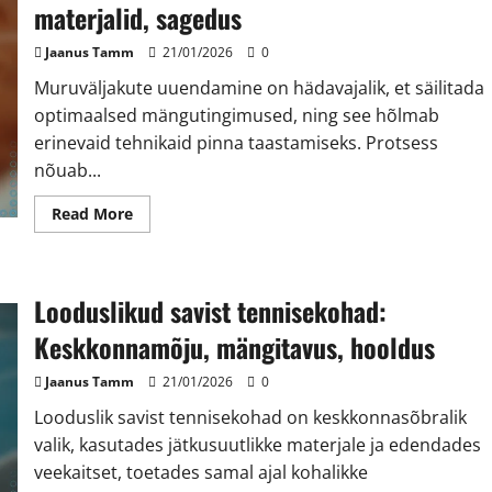
Paigaldamine
materjalid, sagedus
Jaanus Tamm
21/01/2026
0
Muruväljakute uuendamine on hädavajalik, et säilitada
optimaalsed mängutingimused, ning see hõlmab
erinevaid tehnikaid pinna taastamiseks. Protsess
nõuab...
Read
Read More
more
about
Muruväljakute
uuendamine:
tehnikad,
Looduslikud savist tennisekohad:
materjalid,
sagedus
Keskkonnamõju, mängitavus, hooldus
Jaanus Tamm
21/01/2026
0
Looduslik savist tennisekohad on keskkonnasõbralik
valik, kasutades jätkusuutlikke materjale ja edendades
veekaitset, toetades samal ajal kohalikke