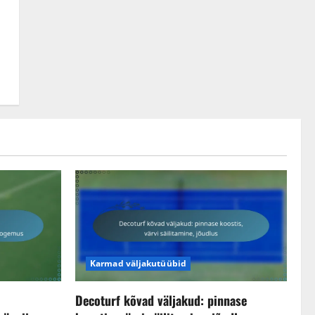
Karmad väljakutüübid
Decoturf kõvad väljakud: pinnase