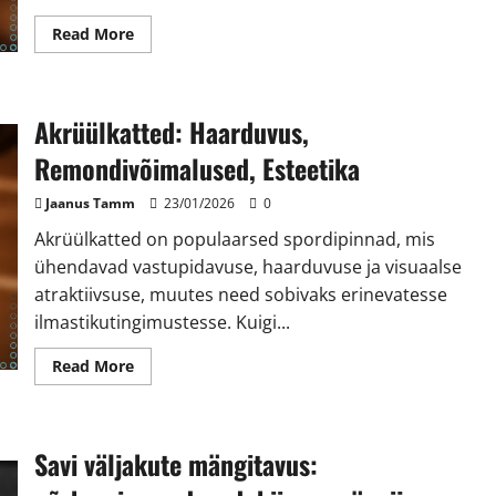
Read
Read More
more
about
Betoonist
kõvad
väljakud:
Akrüülkatted: Haarduvus,
vastupidavus,
hooldus,
kulud
Remondivõimalused, Esteetika
Jaanus Tamm
23/01/2026
0
Akrüülkatted on populaarsed spordipinnad, mis
ühendavad vastupidavuse, haarduvuse ja visuaalse
atraktiivsuse, muutes need sobivaks erinevatesse
ilmastikutingimustesse. Kuigi...
Read
Read More
more
about
Akrüülkatted:
Haarduvus,
Remondivõimalused,
Savi väljakute mängitavus:
Esteetika