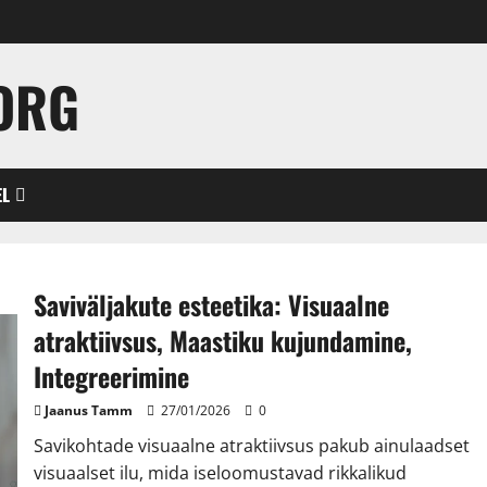
ORG
EL
Saviväljakute esteetika: Visuaalne
atraktiivsus, Maastiku kujundamine,
Integreerimine
Jaanus Tamm
27/01/2026
0
Savikohtade visuaalne atraktiivsus pakub ainulaadset
visuaalset ilu, mida iseloomustavad rikkalikud