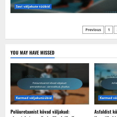
Savi väljakute tüübid
Posts
Previous
1
pagination
YOU MAY HAVE MISSED
Karmad väljakutüübid
Karmad vä
Polüuretaanist kõvad väljakud:
Asfaldist k