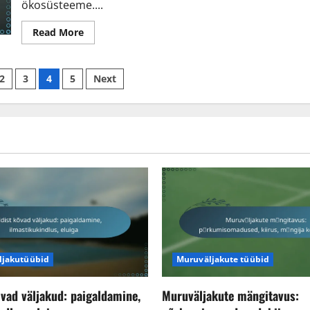
ökosüsteeme....
Read
Read More
more
about
Looduslikud
savist
2
3
4
5
Next
tennisekohad:
Keskkonnamõju,
mängitavus,
hooldus
ljakutüübid
Muruväljakute tüübid
õvad väljakud: paigaldamine,
Muruväljakute mängitavus: