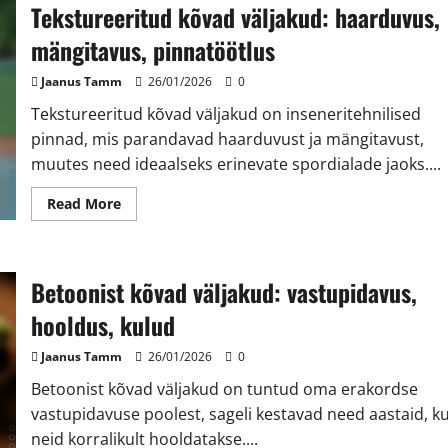
Tekstureeritud kõvad väljakud: haarduvus,
paigaldamine,
hooldus
mängitavus, pinnatöötlus
Jaanus Tamm
26/01/2026
0
Tekstureeritud kõvad väljakud on inseneritehnilised
pinnad, mis parandavad haarduvust ja mängitavust,
muutes need ideaalseks erinevate spordialade jaoks....
Read
Read More
more
about
Tekstureeritud
kõvad
väljakud:
Betoonist kõvad väljakud: vastupidavus,
haarduvus,
mängitavus,
pinnatöötlus
hooldus, kulud
Jaanus Tamm
26/01/2026
0
Betoonist kõvad väljakud on tuntud oma erakordse
vastupidavuse poolest, sageli kestavad need aastaid, ku
neid korralikult hooldatakse....