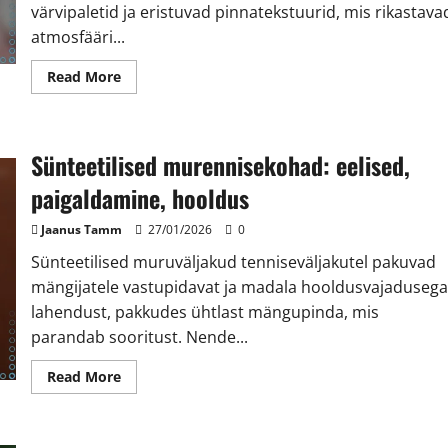
värvipaletid ja eristuvad pinnatekstuurid, mis rikastava
atmosfääri...
Read
Read More
more
about
Saviväljakute
esteetika:
Visuaalne
Sünteetilised murennisekohad: eelised,
atraktiivsus,
Maastiku
kujundamine,
paigaldamine, hooldus
Integreerimine
Jaanus Tamm
27/01/2026
0
Sünteetilised muruväljakud tenniseväljakutel pakuvad
mängijatele vastupidavat ja madala hooldusvajadusega
lahendust, pakkudes ühtlast mängupinda, mis
parandab sooritust. Nende...
Read
Read More
more
about
Sünteetilised
murennisekohad:
eelised,