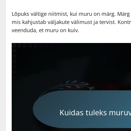
Lõpuks vältige niitmist, kui muru on märg. Märg
mis kahjustab väljakute välimust ja tervist. Kontr
veenduda, et muru on kuiv.