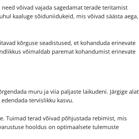
d need võivad vajada sagedamat terade teritamist
puhul kaaluge sõiduniidukeid, mis võivad säästa aega,
eritavad kõrguse seadistused, et kohanduda erinevate
indlikkus võimaldab paremat kohandumist erinevate
rgendada muru ja viia paljaste laikudeni. Järgige alat
 edendada tervislikku kasvu.
ne. Tuimad terad võivad põhjustada rebimist, mis
 varustuse hooldus on optimaalsete tulemuste