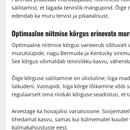
säilitamist, et tagada tervislik mängupind. Õige 
edendab ka muru tervist ja pikaealisust.
Optimaalne niitmise kõrgus erinevate mur
Optimaalne niitmise kõrgus varieerub sõltuvalt v
murutüüpide, nagu Bermuda ja Kentucky sinimuru
See kõrgus võimaldab tervislikku kasvu, vähend
Õige kõrguse säilitamine on ülioluline; liiga mad
laikudeni. Vastupidi, liiga kõrge lõikamine võib 
regulaarselt oma niiduki kõrguse seadistusi, et 
Arvestage ka hooajalisi variatsioone. Soojemat
tihedamat kasvu, samas kui külmematel kuudel 
külmakahjustuste eest.