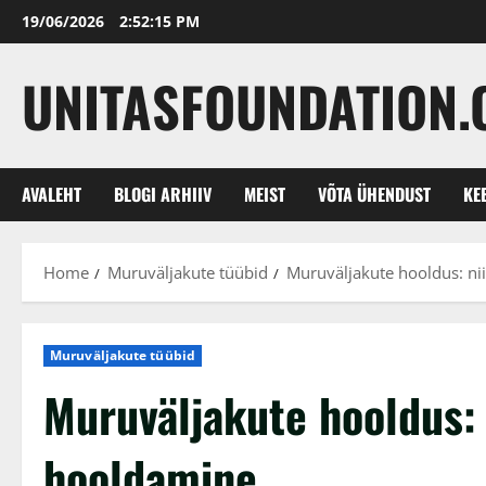
Skip
19/06/2026
2:52:16 PM
to
content
UNITASFOUNDATION.
AVALEHT
BLOGI ARHIIV
MEIST
VÕTA ÜHENDUST
KE
Home
Muruväljakute tüübid
Muruväljakute hooldus: ni
Muruväljakute tüübid
Muruväljakute hooldus: 
hooldamine