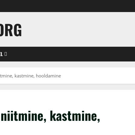
ORG
EL
itmine, kastmine, hooldamine
niitmine, kastmine,