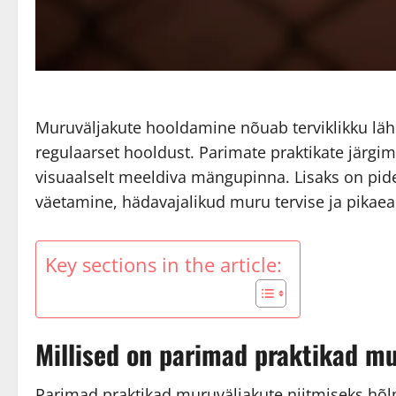
Muruväljakute hooldamine nõuab terviklikku lähe
regulaarset hooldust. Parimate praktikate järgimi
visuaalselt meeldiva mängupinna. Lisaks on pid
väetamine, hädavajalikud muru tervise ja pikae
Key sections in the article:
Millised on parimad praktikad mu
Parimad praktikad muruväljakute niitmiseks hõl