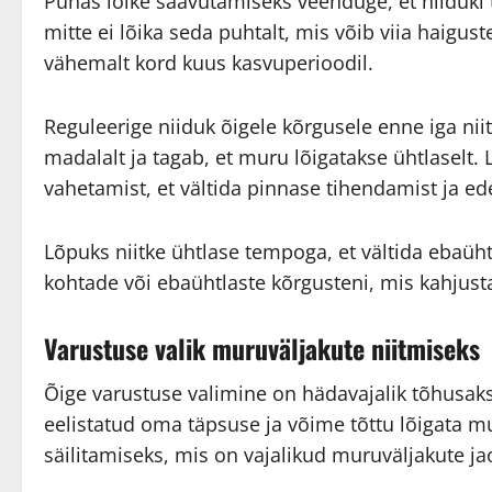
Puhas lõike saavutamiseks veenduge, et niiduki 
mitte ei lõika seda puhtalt, mis võib viia haigust
vähemalt kord kuus kasvuperioodil.
Reguleerige niiduk õigele kõrgusele enne iga nii
madalalt ja tagab, et muru lõigatakse ühtlaselt.
vahetamist, et vältida pinnase tihendamist ja e
Lõpuks niitke ühtlase tempoga, et vältida ebaüht
kohtade või ebaühtlaste kõrgusteni, mis kahjustab
Varustuse valik muruväljakute niitmiseks
Õige varustuse valimine on hädavajalik tõhusak
eelistatud oma täpsuse ja võime tõttu lõigata m
säilitamiseks, mis on vajalikud muruväljakute ja