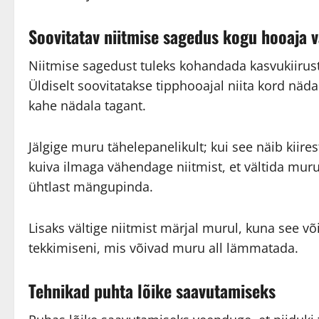
Soovitatav niitmise sagedus kogu hooaja v
Niitmise sagedust tuleks kohandada kasvukiirust
Üldiselt soovitatakse tipphooajal niita kord nä
kahe nädala tagant.
Jälgige muru tähelepanelikult; kui see näib kiire
kuiva ilmaga vähendage niitmist, et vältida muru 
ühtlast mängupinda.
Lisaks vältige niitmist märjal murul, kuna see võ
tekkimiseni, mis võivad muru all lämmatada.
Tehnikad puhta lõike saavutamiseks