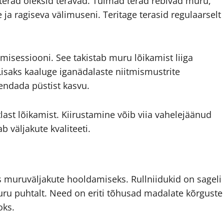
terad oleksid teravad. Tuimad terad rebivad muru,
e ja ragiseva välimuseni. Teritage terasid regulaarselt
tmisessiooni. See takistab muru lõikamist liiga
 Lisaks kaaluge iganädalaste niitmismustrite
dendada püstist kasvu.
last lõikamist. Kiirustamine võib viia vahelejäänud
 väljakute kvaliteeti.
s muruväljakute hooldamiseks. Rullniidukid on sageli
uru puhtalt. Need on eriti tõhusad madalate kõrguste
oks.