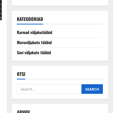
KATEGOORIAD
Karmad väljakutüübid
Muruväljakute tüübid
Savi väljakute tüübid
OTSI
Search
for:
ARHIIV