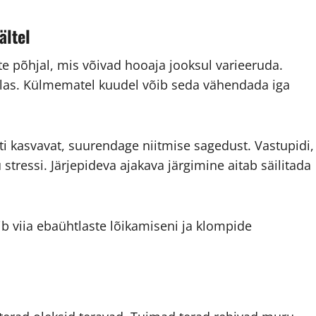
ältel
e põhjal, mis võivad hooaja jooksul varieeruda.
dalas. Külmematel kuudel võib seda vähendada iga
sti kasvavat, suurendage niitmise sagedust. Vastupidi,
stressi. Järjepideva ajakava järgimine aitab säilitada
ib viia ebaühtlaste lõikamiseni ja klompide