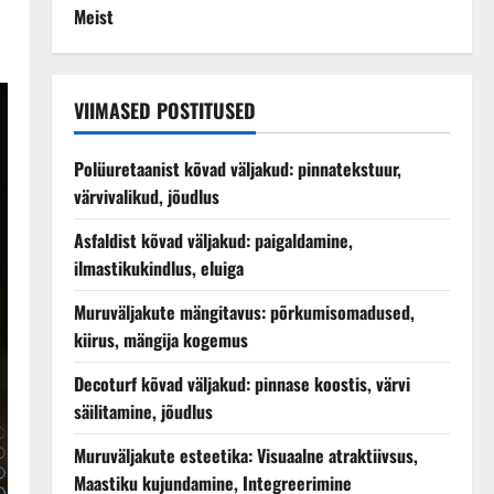
Meist
VIIMASED POSTITUSED
Polüuretaanist kõvad väljakud: pinnatekstuur,
värvivalikud, jõudlus
Asfaldist kõvad väljakud: paigaldamine,
ilmastikukindlus, eluiga
Muruväljakute mängitavus: põrkumisomadused,
kiirus, mängija kogemus
Decoturf kõvad väljakud: pinnase koostis, värvi
säilitamine, jõudlus
Muruväljakute esteetika: Visuaalne atraktiivsus,
Maastiku kujundamine, Integreerimine