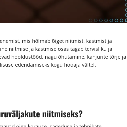
nemist, mis hõlmab õiget niitmist, kastmist ja
ne niitmise ja kastmise osas tagab tervisliku ja
evad hooldustööd, nagu õhutamine, kahjurite tõrje ja
alisuse edendamiseks kogu hooaja vältel.
ruväljakute niitmiseks?
mavad õige kõrguse, sageduse ja tehnikate