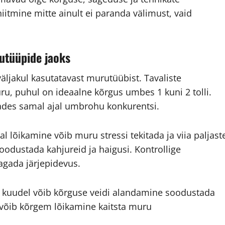
niitmine mitte ainult ei paranda välimust, vaid
utüüpide jaoks
äljakul kasutatavast murutüübist. Tavaliste
, puhul on ideaalne kõrgus umbes 1 kuni 2 tolli.
ades samal ajal umbrohu konkurentsi.
al lõikamine võib muru stressi tekitada ja viia paljast
soodustada kahjureid ja haigusi. Kontrollige
tagada järjepidevus.
el kuudel võib kõrguse veidi alandamine soodustada
võib kõrgem lõikamine kaitsta muru