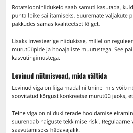
Rotatsiooniniidukeid saab samuti kasutada, kui
puhta lõike säilitamiseks. Suuremate väljakute 
pakkudes samas kvaliteetset lõiget.
Lisaks investeerige niidukisse, millel on regule
murutüüpide ja hooajaliste muutustega. See pa
kasvutingimustega.
Levinud niitmisvead, mida vältida
Levinud viga on liiga madal niitmine, mis võib nõ
soovitatud kõrgust konkreetse murutüü jaoks, et
Teine viga on niiduki terade hooldamise eirami
suurendab haiguste tekkimise riski. Regulaarne
saavutamiseks hädavajalik.