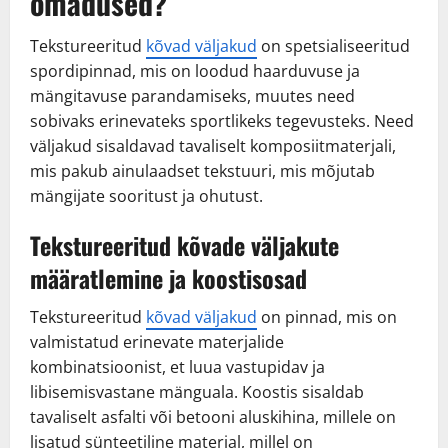
omadused?
Tekstureeritud
kõvad väljakud
on spetsialiseeritud
spordipinnad, mis on loodud haarduvuse ja
mängitavuse parandamiseks, muutes need
sobivaks erinevateks sportlikeks tegevusteks. Need
väljakud sisaldavad tavaliselt komposiitmaterjali,
mis pakub ainulaadset tekstuuri, mis mõjutab
mängijate sooritust ja ohutust.
Tekstureeritud kõvade väljakute
määratlemine ja koostisosad
Tekstureeritud
kõvad väljakud
on pinnad, mis on
valmistatud erinevate materjalide
kombinatsioonist, et luua vastupidav ja
libisemisvastane mänguala. Koostis sisaldab
tavaliselt asfalti või betooni aluskihina, millele on
lisatud sünteetiline materjal, millel on