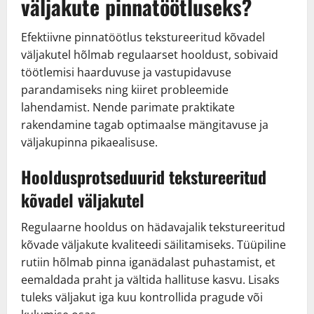
väljakute pinnatöötluseks?
Efektiivne pinnatöötlus tekstureeritud kõvadel
väljakutel hõlmab regulaarset hooldust, sobivaid
töötlemisi haarduvuse ja vastupidavuse
parandamiseks ning kiiret probleemide
lahendamist. Nende parimate praktikate
rakendamine tagab optimaalse mängitavuse ja
väljakupinna pikaealisuse.
Hooldusprotseduurid tekstureeritud
kõvadel väljakutel
Regulaarne hooldus on hädavajalik tekstureeritud
kõvade väljakute kvaliteedi säilitamiseks. Tüüpiline
rutiin hõlmab pinna iganädalast puhastamist, et
eemaldada praht ja vältida hallituse kasvu. Lisaks
tuleks väljakut iga kuu kontrollida pragude või