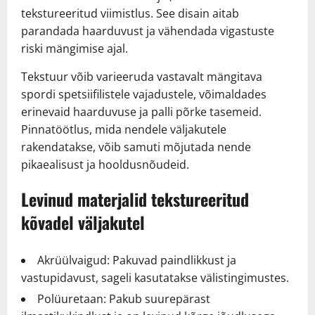
tekstureeritud viimistlus. See disain aitab
parandada haarduvust ja vähendada vigastuste
riski mängimise ajal.
Tekstuur võib varieeruda vastavalt mängitava
spordi spetsiifilistele vajadustele, võimaldades
erinevaid haarduvuse ja palli põrke tasemeid.
Pinnatöötlus, mida nendele väljakutele
rakendatakse, võib samuti mõjutada nende
pikaealisust ja hooldusnõudeid.
Levinud materjalid tekstureeritud
kõvadel väljakutel
Akrüülvaigud: Pakuvad paindlikkust ja
vastupidavust, sageli kasutatakse välistingimustes.
Polüuretaan: Pakub suurepärast