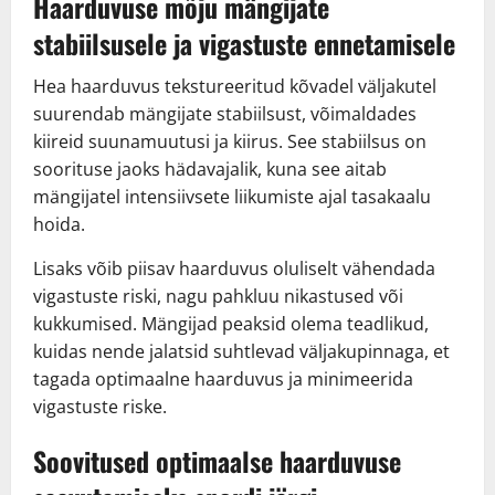
Haarduvuse mõju mängijate
stabiilsusele ja vigastuste ennetamisele
Hea haarduvus tekstureeritud kõvadel väljakutel
suurendab mängijate stabiilsust, võimaldades
kiireid suunamuutusi ja kiirus. See stabiilsus on
soorituse jaoks hädavajalik, kuna see aitab
mängijatel intensiivsete liikumiste ajal tasakaalu
hoida.
Lisaks võib piisav haarduvus oluliselt vähendada
vigastuste riski, nagu pahkluu nikastused või
kukkumised. Mängijad peaksid olema teadlikud,
kuidas nende jalatsid suhtlevad väljakupinnaga, et
tagada optimaalne haarduvus ja minimeerida
vigastuste riske.
Soovitused optimaalse haarduvuse