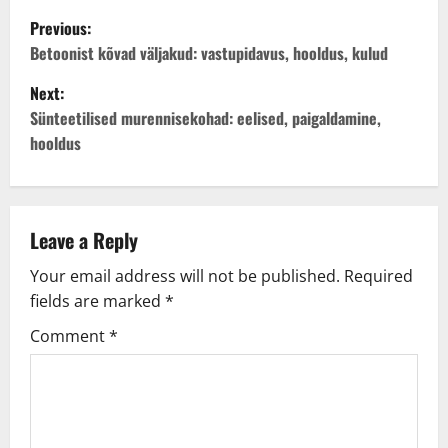
P
Previous:
o
Betoonist kõvad väljakud: vastupidavus, hooldus, kulud
Next:
s
Sünteetilised murennisekohad: eelised, paigaldamine,
t
hooldus
n
a
Leave a Reply
v
Your email address will not be published.
Required
fields are marked
*
i
Comment
*
g
a
t