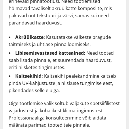
erinevaid pinnatöötlusi. Need töötlemised
hõlmavad tavaliselt akrüülkatte komposiite, mis
pakuvad uut tekstuuri ja värvi, samas kui need
parandavad haarduvust.
Akrüülkatte:
Kasutatakse väikeste pragude
täitmiseks ja ühtlase pinna loomiseks.
Libisemisvastased katteained:
Need tooted
saab lisada pinnale, et suurendada haarduvust,
eriti niisketes tingimustes.
Kaitsekihid:
Kaitsekihi pealekandmine kaitseb
pinda UV-kahjustuste ja niiskuse tungimise eest,
pikendades selle eluiga.
Õige töötlemise valik sõltub väljakute spetsiifilistest
vajadustest ja kohalikest kliimatingimustest.
Professionaaliga konsulteerimine võib aidata
määrata parimad tooted teie pinnale.