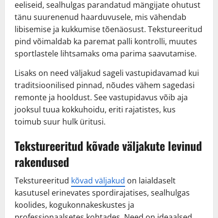
eeliseid, sealhulgas parandatud mängijate ohutust
tänu suurenenud haarduvusele, mis vähendab
libisemise ja kukkumise tõenäosust. Tekstureeritud
pind võimaldab ka paremat palli kontrolli, muutes
sportlastele lihtsamaks oma parima saavutamise.
Lisaks on need väljakud sageli vastupidavamad kui
traditsioonilised pinnad, nõudes vähem sagedasi
remonte ja hooldust. See vastupidavus võib aja
jooksul tuua kokkuhoidu, eriti rajatistes, kus
toimub suur hulk üritusi.
Tekstureeritud kõvade väljakute levinud
rakendused
Tekstureeritud
kõvad väljakud
on laialdaselt
kasutusel erinevates spordirajatises, sealhulgas
koolides, kogukonnakeskustes ja
professionaalsetes kohtades. Need on ideaalsed