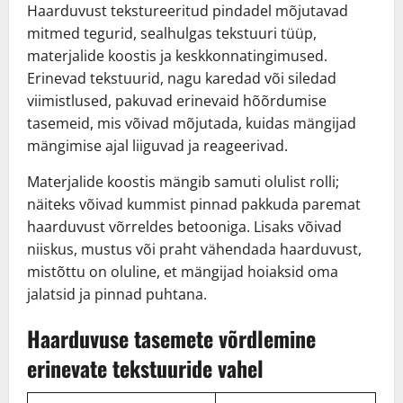
Haarduvust tekstureeritud pindadel mõjutavad
mitmed tegurid, sealhulgas tekstuuri tüüp,
materjalide koostis ja keskkonnatingimused.
Erinevad tekstuurid, nagu karedad või siledad
viimistlused, pakuvad erinevaid hõõrdumise
tasemeid, mis võivad mõjutada, kuidas mängijad
mängimise ajal liiguvad ja reageerivad.
Materjalide koostis mängib samuti olulist rolli;
näiteks võivad kummist pinnad pakkuda paremat
haarduvust võrreldes betooniga. Lisaks võivad
niiskus, mustus või praht vähendada haarduvust,
mistõttu on oluline, et mängijad hoiaksid oma
jalatsid ja pinnad puhtana.
Haarduvuse tasemete võrdlemine
erinevate tekstuuride vahel