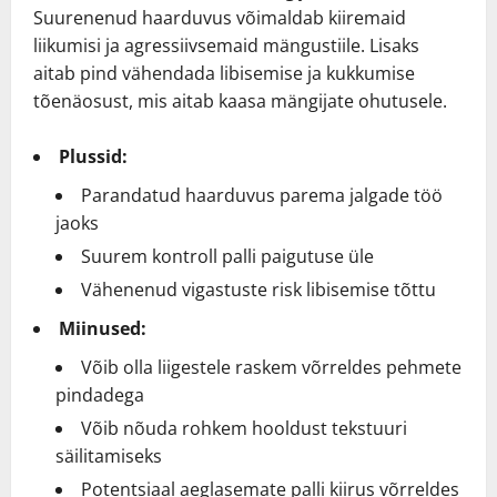
Suurenenud haarduvus võimaldab kiiremaid
liikumisi ja agressiivsemaid mängustiile. Lisaks
aitab pind vähendada libisemise ja kukkumise
tõenäosust, mis aitab kaasa mängijate ohutusele.
Plussid:
Parandatud haarduvus parema jalgade töö
jaoks
Suurem kontroll palli paigutuse üle
Vähenenud vigastuste risk libisemise tõttu
Miinused:
Võib olla liigestele raskem võrreldes pehmete
pindadega
Võib nõuda rohkem hooldust tekstuuri
säilitamiseks
Potentsiaal aeglasemate palli kiirus võrreldes