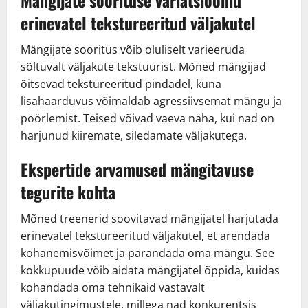
erinevatel tekstureeritud väljakutel
Mängijate sooritus võib oluliselt varieeruda
sõltuvalt väljakute tekstuurist. Mõned mängijad
õitsevad tekstureeritud pindadel, kuna
lisahaarduvus võimaldab agressiivsemat mängu ja
pöörlemist. Teised võivad vaeva näha, kui nad on
harjunud kiiremate, siledamate väljakutega.
Ekspertide arvamused mängitavuse
tegurite kohta
Mõned treenerid soovitavad mängijatel harjutada
erinevatel tekstureeritud väljakutel, et arendada
kohanemisvõimet ja parandada oma mängu. See
kokkupuude võib aidata mängijatel õppida, kuidas
kohandada oma tehnikaid vastavalt
väljakutingimustele, millega nad konkurentsis