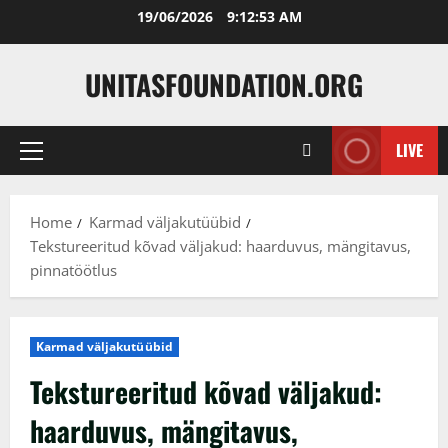
Skip
19/06/2026
9:12:54 AM
to
content
UNITASFOUNDATION.ORG
LIVE
Primary
Menu
Home
Karmad väljakutüübid
Tekstureeritud kõvad väljakud: haarduvus, mängitavus,
pinnatöötlus
Karmad väljakutüübid
Tekstureeritud kõvad väljakud:
haarduvus, mängitavus,