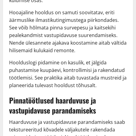
kulumise osas.
Hooajaline hooldus on samuti soovitatav, eriti
äärmuslike ilmastikutingimustega piirkondades.
See võib hõlmata pinna survepesu ja kaitsekihi
pealekandmist vastupidavuse suurendamiseks.
Nende ülesannete ajakava koostamine aitab vältida
hilisemaid kulukaid remonte.
Hoolduslogi pidamine on kasulik, et jälgida
puhastamise kuupäevi, kontrollimisi ja rakendatud
töötlemisi. See praktika aitab tuvastada mustreid ja
planeerida tulevast hooldust tõhusalt.
Pinnatöötlused haarduvuse ja
vastupidavuse parandamiseks
Haarduvuse ja vastupidavuse parandamiseks saab
tekstureeritud kõvadele väljakutele rakendada