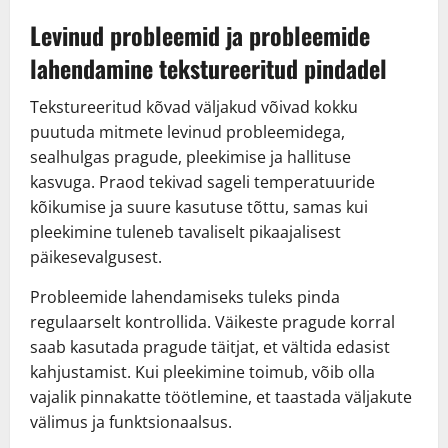
Levinud probleemid ja probleemide
lahendamine tekstureeritud pindadel
Tekstureeritud kõvad väljakud võivad kokku
puutuda mitmete levinud probleemidega,
sealhulgas pragude, pleekimise ja hallituse
kasvuga. Praod tekivad sageli temperatuuride
kõikumise ja suure kasutuse tõttu, samas kui
pleekimine tuleneb tavaliselt pikaajalisest
päikesevalgusest.
Probleemide lahendamiseks tuleks pinda
regulaarselt kontrollida. Väikeste pragude korral
saab kasutada pragude täitjat, et vältida edasist
kahjustamist. Kui pleekimine toimub, võib olla
vajalik pinnakatte töötlemine, et taastada väljakute
välimus ja funktsionaalsus.