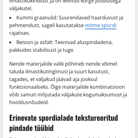
ilmastikukindlust ja on levinud kõrge jõudlusega
väljakutel.
Kummi graanulid: Suurendavad haarduvust ja
pehmendust, sageli kasutatakse
mitme spordi
rajatises.
Betoon ja asfalt: Teenivad aluspindadena,
pakkudes stabiilsust ja tuge.
Nende materjalide valik põhineb nende võimel
taluda ilmastikutingimusi ja suurt kasutust,
tagades, et väljakud jäävad aja jooksul
funktsionaalseks. Õige materjalide kombinatsioon
võib samuti mõjutada väljakute kogumaksumust ja
hooldusnõudeid.
Erinevate spordialade tekstureeritud
pindade tüübid