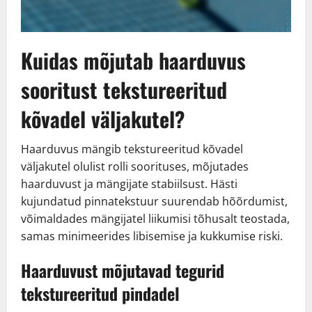
Kuidas mõjutab haarduvus
sooritust tekstureeritud
kõvadel väljakutel?
Haarduvus mängib tekstureeritud kõvadel
väljakutel olulist rolli soorituses, mõjutades
haarduvust ja mängijate stabiilsust. Hästi
kujundatud pinnatekstuur suurendab hõõrdumist,
võimaldades mängijatel liikumisi tõhusalt teostada,
samas minimeerides libisemise ja kukkumise riski.
Haarduvust mõjutavad tegurid
tekstureeritud pindadel