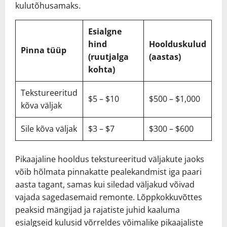
kulutõhusamaks.
Esialgne
hind
Hoolduskulud
Pinna tüüp
(ruutjalga
(aastas)
kohta)
Tekstureeritud
$5 – $10
$500 – $1,000
kõva väljak
Sile kõva väljak
$3 – $7
$300 – $600
Pikaajaline hooldus tekstureeritud väljakute jaoks
võib hõlmata pinnakatte pealekandmist iga paari
aasta tagant, samas kui siledad väljakud võivad
vajada sagedasemaid remonte. Lõppkokkuvõttes
peaksid mängijad ja rajatiste juhid kaaluma
esialgseid kulusid võrreldes võimalike pikaajaliste