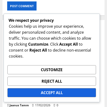
We respect your privacy
Cookies help us improve your experience,
RELATED STORIES
deliver personalized content, and analyze
traffic. You can choose which cookies to allow
by clicking
Customize
. Click
Accept All
to
consent or
Reject All
to decline non-essential
cookies.
CUSTOMIZE
Karmad väljakutüübid
REJECT ALL
Polüuretaanist kõvad väljakud: pinnatekstuur,
ACCEPT ALL
värvivalikud, jõudlus
Jaanus Tamm
17/02/2026
0