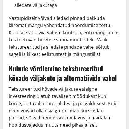
siledate väljakutega
Vastupidiselt võivad siledad pinnad pakkuda
kiiremat mängu vähendatud hõõrdumise tõttu.
Kuid see võib viia vähem kontrolli, eriti mängijatele,
kes toetuvad kiiretele suunamuutustele. Valik
tekstureeritud ja siledate pindade vahel sõltub
sageli isiklikest eelistustest ja mängustiilist.
Kulude võrdlemine tekstureeritud
kõvade väljakute ja alternatiivide vahel
Tekstureeritud kõvade väljakute esialgne
investeering ulatub tavaliselt mõõdukast kuni
kõrge, sõltuvalt materjalidest ja paigaldusest. Kuigi
need võivad olla esialgu kallimad kui siledad
pinnad, võivad nende vastupidavus ja madalam
hooldusvajadus muuta need pikaajaliselt