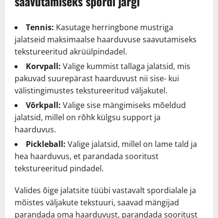
saavutamiseks spordi järgi
Tennis:
Kasutage herringbone mustriga
jalatseid maksimaalse haarduvuse saavutamiseks
tekstureeritud akrüülpindadel.
Korvpall:
Valige kummist tallaga jalatsid, mis
pakuvad suurepärast haarduvust nii sise- kui
välistingimustes tekstureeritud väljakutel.
Võrkpall:
Valige sise mängimiseks mõeldud
jalatsid, millel on rõhk külgsu support ja
haarduvus.
Pickleball:
Valige jalatsid, millel on lame tald ja
hea haarduvus, et parandada sooritust
tekstureeritud pindadel.
Valides õige jalatsite tüübi vastavalt spordialale ja
mõistes väljakute tekstuuri, saavad mängijad
parandada oma haarduvust, parandada sooritust