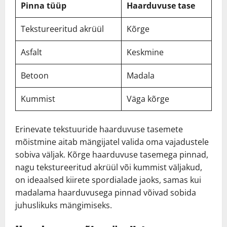
Pinna tüüp
Haarduvuse tase
Tekstureeritud akrüül
Kõrge
Asfalt
Keskmine
Betoon
Madala
Kummist
Väga kõrge
Erinevate tekstuuride haarduvuse tasemete
mõistmine aitab mängijatel valida oma vajadustele
sobiva väljak. Kõrge haarduvuse tasemega pinnad,
nagu tekstureeritud akrüül või kummist väljakud,
on ideaalsed kiirete spordialade jaoks, samas kui
madalama haarduvusega pinnad võivad sobida
juhuslikuks mängimiseks.