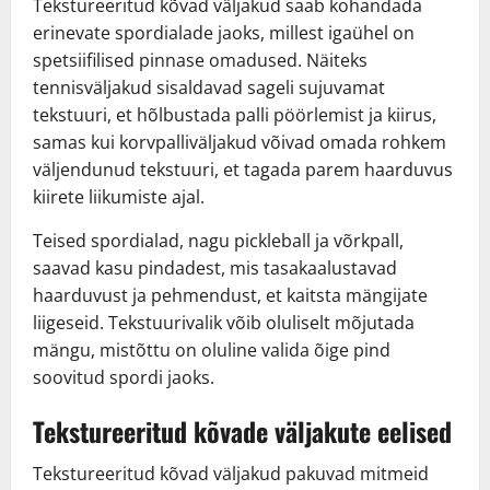
Tekstureeritud kõvad väljakud saab kohandada
erinevate spordialade jaoks, millest igaühel on
spetsiifilised pinnase omadused. Näiteks
tennisväljakud sisaldavad sageli sujuvamat
tekstuuri, et hõlbustada palli pöörlemist ja kiirus,
samas kui korvpalliväljakud võivad omada rohkem
väljendunud tekstuuri, et tagada parem haarduvus
kiirete liikumiste ajal.
Teised spordialad, nagu pickleball ja võrkpall,
saavad kasu pindadest, mis tasakaalustavad
haarduvust ja pehmendust, et kaitsta mängijate
liigeseid. Tekstuurivalik võib oluliselt mõjutada
mängu, mistõttu on oluline valida õige pind
soovitud spordi jaoks.
Tekstureeritud kõvade väljakute eelised
Tekstureeritud kõvad väljakud pakuvad mitmeid