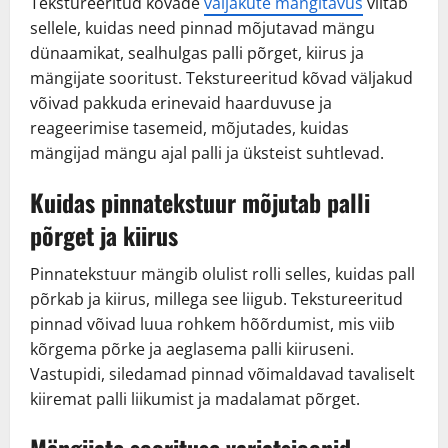
Tekstureeritud kõvade
väljakute mängitavus
viitab
sellele, kuidas need pinnad mõjutavad mängu
dünaamikat, sealhulgas palli põrget, kiirus ja
mängijate sooritust. Tekstureeritud kõvad väljakud
võivad pakkuda erinevaid haarduvuse ja
reageerimise tasemeid, mõjutades, kuidas
mängijad mängu ajal palli ja üksteist suhtlevad.
Kuidas pinnatekstuur mõjutab palli
põrget ja kiirus
Pinnatekstuur mängib olulist rolli selles, kuidas pall
põrkab ja kiirus, millega see liigub. Tekstureeritud
pinnad võivad luua rohkem hõõrdumist, mis viib
kõrgema põrke ja aeglasema palli kiiruseni.
Vastupidi, siledamad pinnad võimaldavad tavaliselt
kiiremat palli liikumist ja madalamat põrget.
Mängijate soorituse variatsioonid