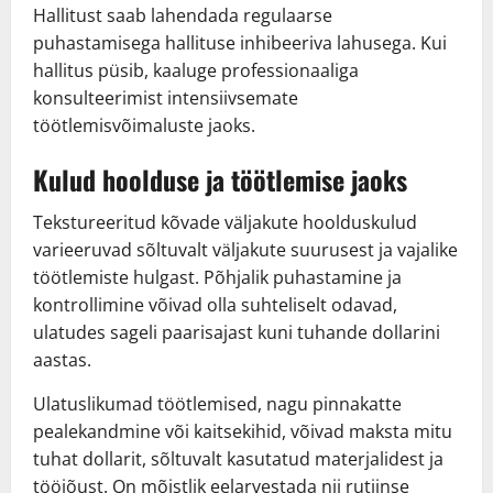
Hallitust saab lahendada regulaarse
puhastamisega hallituse inhibeeriva lahusega. Kui
hallitus püsib, kaaluge professionaaliga
konsulteerimist intensiivsemate
töötlemisvõimaluste jaoks.
Kulud hoolduse ja töötlemise jaoks
Tekstureeritud kõvade väljakute hoolduskulud
varieeruvad sõltuvalt väljakute suurusest ja vajalike
töötlemiste hulgast. Põhjalik puhastamine ja
kontrollimine võivad olla suhteliselt odavad,
ulatudes sageli paarisajast kuni tuhande dollarini
aastas.
Ulatuslikumad töötlemised, nagu pinnakatte
pealekandmine või kaitsekihid, võivad maksta mitu
tuhat dollarit, sõltuvalt kasutatud materjalidest ja
tööjõust. On mõistlik eelarvestada nii rutiinse